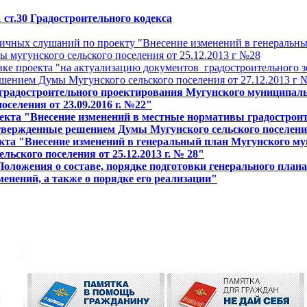
6.1 ст.30 Градостроительного кодекса
личных слушаний по проекту "Внесение изменений в генеральн
 мугунского сельского поселения от 25.12.2013 г №28
вке проекта "на актуализацию документов градостроительного
шением Думы Мугунского сельского поселения от 27.12.2013 г 
радостроительного проектирования Мугунского муниципальн
селения от 23.09.2016 г. №22"
проекта "Внесение изменений в местные нормативы градостр
твержденные решением Думы Мугунского сельского поселения 
роекта "Внесение изменений в генеральный план Мугунского 
ьского поселения от 25.12.2013 г. № 28"
 Положения о составе, порядке подготовки генерального план
менений, а также о порядке его реализации"