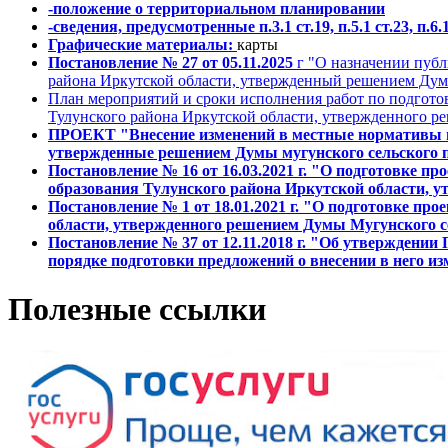
-положение о территориальном планировании
-сведения, предусмотренные п.3.1 ст.19, п.5.1 ст.23, п.
Графические материалы:
карты
Постановление № 27 от 05.11.2025
г "О назначении пуб
района Иркутской области, утвержденный решением Думы
План мероприятий и сроки исполнения работ по подгото
Тулунского района Иркутской области, утвержденного ре
ПРОЕКТ "Внесение изменений в местные нормативы г
утвержденные решением Думы мугунского сельского по
Постановление № 16 от 16.03.2021 г. "О подготовке 
образования Тулунского района Иркутской области, у
Постановление № 1 от 18.01.2021 г. "О подготовке п
области, утвержденного решением Думы Мугунского сел
Постановление № 37 от 12.11.2018 г. "Об утверждении
порядке подготовки предложений о внесении в него из
Полезные ссылки