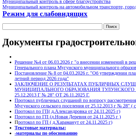
Муниципальный контроль в сфере благоустройства
Муниципальный контроль на автомобильном транспорте, город
Режим для слабовидящих
Документы градостроительно
Решение №4 от 06.03.2026 г "о внесении изменений в ре
Генерального плана Мугунского муниципального образов
Постановление № 8 от 04.03.2026 г. "Об утверждении пл
летний период 2026 года"
ЗАКЛЮЧЕНИЕ О РЕЗУЛЬТАТАХ ПУБЛИЧНЫХ СЛУШ
МУНИЦИПАЛЬНОГО ОБРАЗОВАНИЯ ТУЛУНСКОГО 
25.12.2013 Г № 28" ОТ 26.11.2025 Г.
Протокол публичных слушаний по вопросу рассмотрения
Мугунского сельского поселения от 25.12.2013 г № 28" ( с
Протокол по ГП( д.Александровка от 24.11.2025 г)
Протокол по ГП (д.Новая Деревня от 24.11.2025 г )
П
ротокол по ГП ( д.Хараманут от 24.11.2025 г)
Текстовые материалы:
-материалы по обоснованию