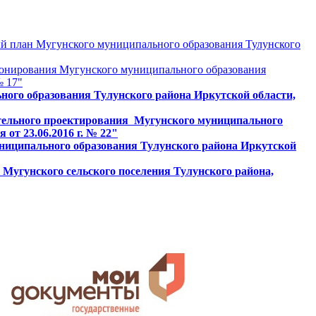
ый план Мугунского муниципального образования Тулунского
 зонирования Мугунского муниципального образования
№ 17"
ого образования Тулунского района Иркутской области,
оительного проектирования Мугунского муниципального
от 23.06.2016 г. № 22"
муниципального образования Тулунского района Иркутской
а Мугунского сельского поселения Тулунского района,