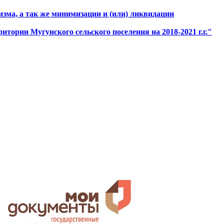
изма, а так же минимизации и (или) ликвидации
тории Мугунского сельского поселения на 2018-2021 г.г."