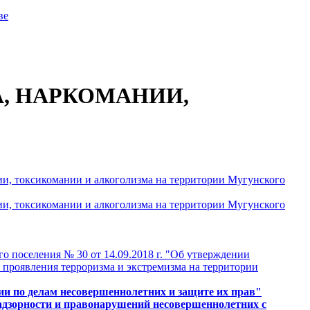
ве
, НАРКОМАНИИ,
ии, токсикомании и алкоголизма на территории Мугунского
ии, токсикомании и алкоголизма на территории Мугунского
о поселения № 30 от 14.09.2018 г. "Об утверждении
 проявления терроризма и экстремизма на территории
ссии по делам несовершеннолетних и защите их прав"
дзорности и правонарушений несовершеннолетних с