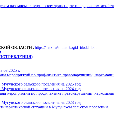
ском наземном электрическом транспорте и в дорожном хозяйст
СКОЙ ОБЛАСТИ
:
https://max.ru/antinarkogid_irkobl_bot
В
ПОТРЕБЛЕНИЯ)
.03.2025 г.
лана мероприятий по профилактике правонарушений, наркомани
Мугунского сельского поселения на 2025 год
Мугунского сельского поселения на 2024 год
лана мероприятий по профилактике правонарушений, наркомании
Мугунского сельского поселения на 2023 год
нтинаркотической ситуации в Мугунском сельском поселении.