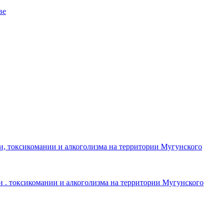
ве
и, токсикомании и алкоголизма на территории Мугунского
 . токсикомании и алкоголизма на территории Мугунского