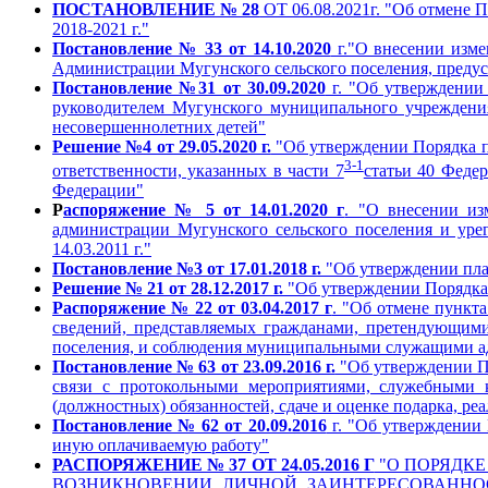
ПОСТАНОВЛЕНИЕ № 28
ОТ 06.08.2021г. "Об отмене 
2018-2021 г."
Постановление № 33 от 14.10.2020
г."О внесении изме
Администрации Мугунского сельского поселения, предусм
Постановление №31 от 30.09.2020
г. "Об утверждении
руководителем Мугунского муниципального учреждения 
несовершеннолетних детей"
Решение №4 от 29.05.2020 г.
"Об утверждении Порядка пр
3-1
ответственности, указанных в части 7
статьи 40 Федер
Федерации"
Р
аспоряжение № 5 от 14.01.2020 г
. "О внесении и
администрации Мугунского сельского поселения и ур
14.03.2011 г."
Постановление №3 от 17.01.2018 г.
"Об утверждении пла
Решение № 21 от 28.12.2017 г.
"Об утверждении Порядка
Распоряжение № 22 от 03.0
4.2017 г
. "Об отмене пункт
сведений, представляемых гражданами, претендующи
поселения, и соблюдения муниципальными служащими ад
Постановление № 63 от 23.09.2016 г.
"Об утверждении П
связи с протокольными мероприятиями, служебными
(должностных) обязанностей, сдаче и оценке подарка, ре
Постановление № 62 от 20.09.2016
г. "Об утверждении
иную оплачиваемую работу"
РАСПОРЯЖЕНИЕ № 37 ОТ 24.05.2016 Г
"О ПОРЯДК
ВОЗНИКНОВЕНИИ ЛИЧНОЙ ЗАИНТЕРЕСОВАННО