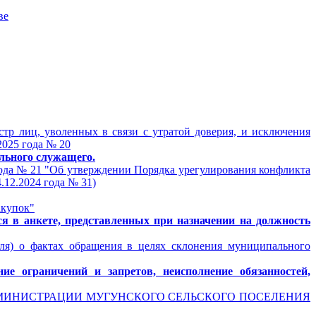
ве
тр лиц, уволенных в связи с утратой доверия, и исключения
025 года № 20
льного служащего.
года № 21 "Об утверждении Порядка урегулирования конфликта
12.2024 года № 31)
акупок"
ся в анкете, представленных при назначении на должность
еля) о фактах обращения в целях склонения муниципального
е ограничений и запретов, неисполнение обязанностей,
ДМИНИСТРАЦИИ МУГУНСКОГО СЕЛЬСКОГО ПОСЕЛЕНИЯ