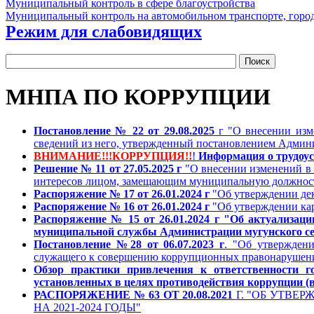
Муниципальный контроль в сфере благоустройства
Муниципальный контроль на автомобильном транспорте, город
Режим для слабовидящих
МНПА ПО КОРРУПЦИИ
Постановление № 22 от 29.08.2025
г "О внесении изме
сведений из него, утвержденный постановлением Админ
ВНИМАНИЕ!!!КОРРУПЦИЯ!!
!
Информация о трудоус
Решение № 11 от 27.05.2025 г
"О внесении изменений в 
интересов лицом, замещающим муниципальную должность 
Распоряжение № 17 от 26.01.2024 г
"Об утверждении дек
Распоряжение № 16 от 26.01.2024 г
"Об утверждении ка
Распоряжение № 15 от 26.01.2024 г "Об актуализаци
муниципальной службы Администрации мугунского се
Постановление №28 от 06.07.2023 г
. "Об утверждени
служащего к совершению коррупционных правонарушени
Обзор практики привлечения к ответственности го
установленных в целях противодействия коррупции (в
РАСПОРЯЖЕНИЕ № 63 ОТ 20.08.2021
Г. "ОБ УТВ
НА 2021-2024 ГОДЫ"