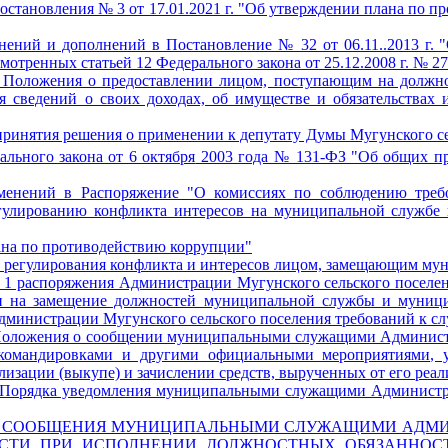
Постановления № 3 от 17.01.2021 г. "Об утверждении плана по 
нений и дополнений в Постановление № 32 от 06.11..2013 г.
отренных статьей 12 Федерального закона от 25.12.2008 г. № 
 Положения о предоставлении лицом, поступающим на должно
сведений о своих доходах, об имуществе и обязательствах и
инятия решения о применении к депутату Думы Мугунского сель
ального закона от 6 октября
2003 года № 131-ФЗ "Об общих пр
зменений в Распоряжение "О комиссиях по соблюдению тре
егулированию конфликта интересов на муниципальной службе 
на по противодействию коррупции"
 регулирования конфликта и интересов лицом, замещающим мун
а 1 распоряжения Администрации Мугунского сельского поселен
ми на замещение должностей муниципальной службы и муниц
министрации Мугунского сельского поселения требований к с
оложения о сообщении муниципальными служащими Администра
 командировками и другими официальными мероприятиями, 
ализации (выкупе) и зачислении средств, вырученных от его реа
 Порядка уведомления муниципальными служащими Администра
Е СООБЩЕНИЯ МУНИЦИПАЛЬНЫМИ СЛУЖАЩИМИ АДМИН
СТИ ПРИ ИСПОЛНЕНИИ ДОЛЖНОСТНЫХ ОБЯЗАННОСТ