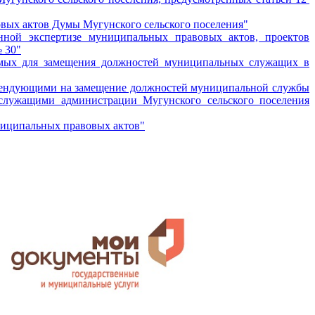
вых актов Думы Мугунского сельского поселения"
ной экспертизе муниципальных правовых актов, проектов
 30"
емых для замещения должностей муниципальных служащих в
етендующими на замещение должностей муниципальной службы
лужащими администрации Мугунского сельского поселения
ниципальных правовых актов"