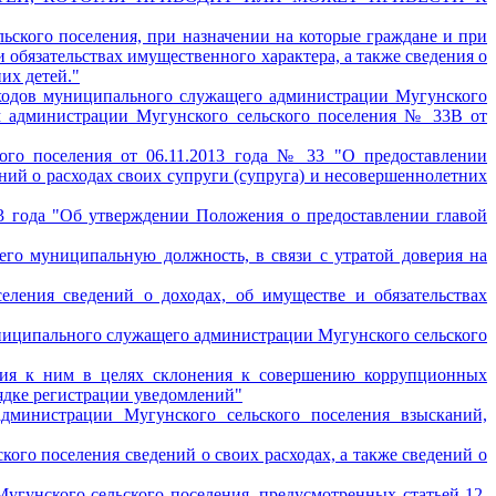
ского поселения, при назначении на которые граждане и при
 обязательствах имущественного характера, а также сведения о
их детей."
сходов муниципального служащего администрации Мугунского
ем администрации Мугунского сельского поселения № 33В от
ого поселения от 06.11.2013 года № 33 "О предоставлении
ий о расходах своих супруги (супруга) и несовершеннолетних
3 года "Об утверждении Положения о предоставлении главой
го муниципальную должность, в связи с утратой доверия на
ления сведений о доходах, об имуществе и обязательствах
униципального служащего администрации Мугунского сельского
ия к ним в целях склонения к совершению коррупционных
ядке регистрации уведомлений"
инистрации Мугунского сельского поселения взысканий,
го поселения сведений о своих расходах, а также сведений о
гунского сельского поселения, предусмотренных статьей 12