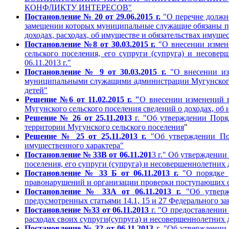
КОНФЛИКТУ ИНТЕРЕСОВ"
Постановление № 20 от 29.06.2015 г.
"О перечне должно
замещении которых муниципальные служащие обязаны пред
доходах, расходах, об имуществе и обязательствах имуще
Постановление №8 от 30.03.2015 г.
"О внесении измен
сельского поселения, его супруги (супруга) и несов
06.11.2013 г."
Постановление № 9 от 30.03.2015 г.
"О внесении из
муниципальными служащими администрации Мугунского се
детей"
Решение №6 от 11.02.2015 г. "
О внесении изменений в
Мугунского сельского поселения сведений о доходах, об
Решение № 26 от 25.11.2013
г. "Об утверждении Поряд
территории Мугунского сельского поселения
"
Решение № 25 от 25.11.2013 г.
"Об утверждении Поло
имущественного характера"
Постановление № 33В от 06.11.201
3 г." Об утверждени
поселения, его супруги (супруга) и несовершеннолетних 
Постановление № 33 Б от 06.11.2013 г.
"О порядке 
правонарушений и организации проверки поступающих св
Постановление № 33А от 06.11.2013 г.
"Об утверж
предусмотренных статьями 14.1, 15 и 27 Федерального 
Постановление №33 от 06.11.2013
г. "О предоставлени
расходах своих супруги(супруга) и несовершеннолетних 
Постановление № 32 от 06.11.2013
г. "Об утверждении