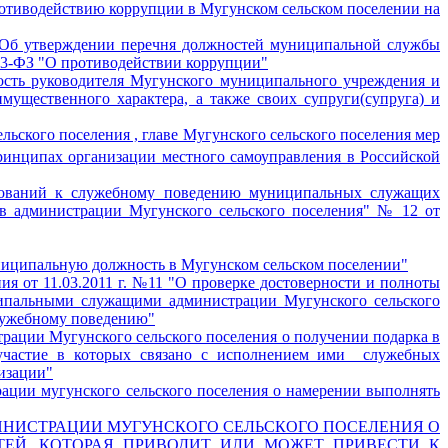
противодействию коррупции в Мугунском сельском поселении на
 "Об утверждении перечня должностей муниципальной службы
273-ФЗ "О противодействии коррупции"
сть руководителя Мугунского муниципального учреждения и
мущественного характера, а также своих супруги(супруга) и
ского поселения , главе Мугунского сельского поселения мер
инципах организации местного самоуправления в Российской
бований к служебному поведению муниципальных служащих
в администрации Мугунского сельского поселения" № 12 от
иципальную должность в Мугунском сельском поселении"
ия от 11.03.2011 г. №11 "О проверке достоверности и полноты
ипальными служащими администрации Мугунского сельского
лужебному поведению"
ции Мугунского сельского поселения о получении подарка в
участие в которых связано с исполнением ими служебных
лизации"
ции мугунского сельского поселения о намерении выполнять
ИСТРАЦИИ МУГУНСКОГО СЕЛЬСКОГО ПОСЕЛЕНИЯ О
ЕЙ, КОТОРАЯ ПРИВОДИТ ИЛИ МОЖЕТ ПРИВЕСТИ К